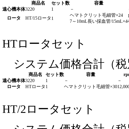
商品名
セット数
容量
遠心機本体
3220
1
－
ヘマトクリット毛細管×24
ロータ
HT/15ロータ
1
7～10mL長い採血管/15mL×4
HTロータセット
システム価格合計
（税
商品名
セット数
容量
rp
遠心機本体
3220
1
－
－
ロータ
HTロータ
1
ヘマトクリット毛細管×30
12,00
HT/2ロータセット