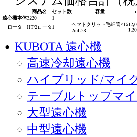
システム価格合計
（税
商品名
セット数
容量
遠心機本体
3220
1
－
－
ヘマトクリット毛細管×16
12,0
ロータ
HT/2ロータ
1
1,20
2mL×8
KUBOTA 遠心機
高速冷却遠心機
ハイブリッド/マイ
テーブルトップマイ
大型遠心機
中型遠心機